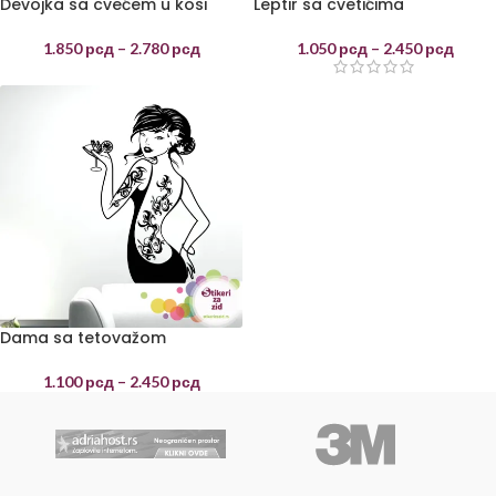
Devojka sa cvećem u kosi
Leptir sa cvetićima
1.850
рсд
–
2.780
рсд
1.050
рсд
–
2.450
рсд
Dama sa tetovažom
1.100
рсд
–
2.450
рсд