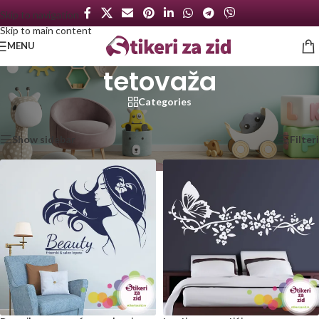
Skip to navigation
Skip to main content
MENU
tetovaža
Categories
Početna
/
Proizvod označen „tetovaža“
Prikazano je svih 3 rezultata
Show sidebar
Filteri