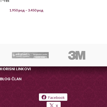
T-rex
1.950
рсд
–
3.450
рсд
KORISNI LINKOVI
BLOG ČLAN
Facebook
X