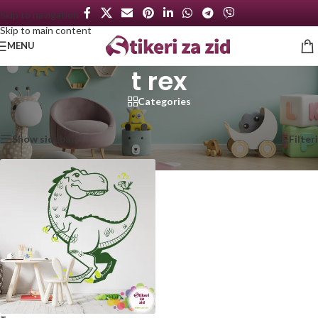
Skip to navigation
Skip to main content
MENU
t rex
Categories
Početna
/
Proizvod označen „t rex“
Prikazan jedan rezultat
Show sidebar
Filteri