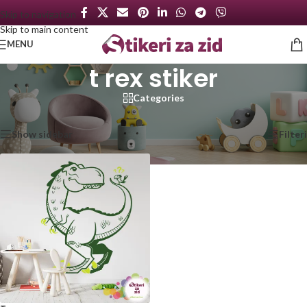
Skip to navigation
Skip to main content
MENU
t rex stiker
Categories
Početna
/
Proizvod označen „t rex stiker“
Prikazan jedan rezultat
Show sidebar
Filteri