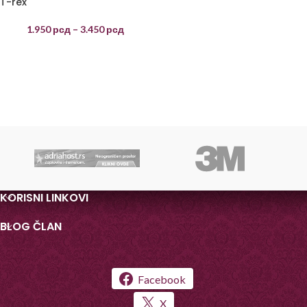
T-rex
1.950
рсд
–
3.450
рсд
KORISNI LINKOVI
BLOG ČLAN
Facebook
X