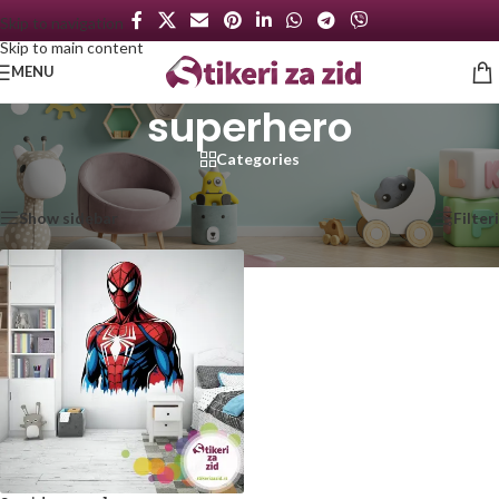
Skip to navigation
Skip to main content
MENU
superhero
Categories
Početna
/
Proizvod označen „superhero“
Prikazan jedan rezultat
Show sidebar
Filteri