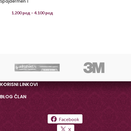
Spajdermen 1
1.200
рсд
–
4.100
рсд
KORISNI LINKOVI
BLOG ČLAN
Facebook
X