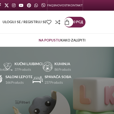
FAQS
NOVOSTI
KONTAKT
ULOGUJ SE / REGISTRUJ SE
0
РСД
NA POPUSTU
KAKO ZALEPITI
KUĆNI LJUBIMCI
KUHINJA
ts
37 Products
86 Products
SALONI LEPOTE
SPAVAĆA SOBA
166 Products
237 Products
KATEGORIJE
Filteri
PROIZVODA