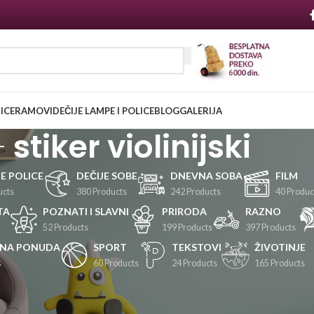
NICE
RAMOVI
DEČIJE LAMPE I POLICE
BLOG
GALERIJA
stiker violinijski
JE POLICE
DEČIJE SOBE
DNEVNA SOBA
FILM
ucts
380 Products
242 Products
40 Produc
TA
POZNATI I SLAVNI
PRIRODA
RAZNO
52 Products
199 Products
397 Products
LNA PONUDA
SPORT
TEKSTOVI
ŽIVOTINJE
s
60 Products
24 Products
165 Products
Prikaži
24
36
48