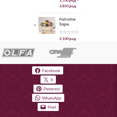
1.700
рсд
–
3.850
рсд
Patrolne
Šape
2.100
рсд
Facebook
X
Pinterest
WhatsApp
Mail