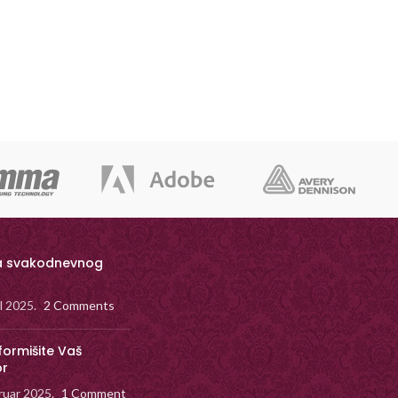
a svakodnevnog
il 2025.
2 Comments
formišite Vaš
or
ruar 2025.
1 Comment