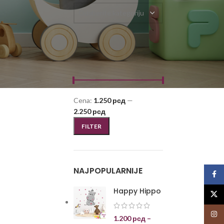
Odaberite kategoriju
FILTRIRAJ PO CENI
Cena:
1.250 рсд
—
2.250 рсд
FILTER
NAJPOPULARNIJE
Face
Happy Hippo
X
Insta
1.200
рсд
–