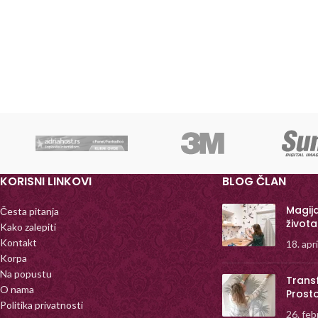
KORISNI LINKOVI
BLOG ČLAN
Magij
Česta pitanja
života
Kako zalepiti
Kontakt
18. apr
Korpa
Na popustu
Trans
O nama
Prost
Politika privatnosti
26. feb