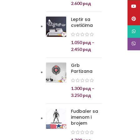
2.600
рсд
YouT
Pinte
Leptir sa
cvetićima
What
1.050
рсд
–
Viber
2.450
рсд
Grb
Partizana
1.300
рсд
–
3.250
рсд
Fudbaler sa
imenom i
brojem