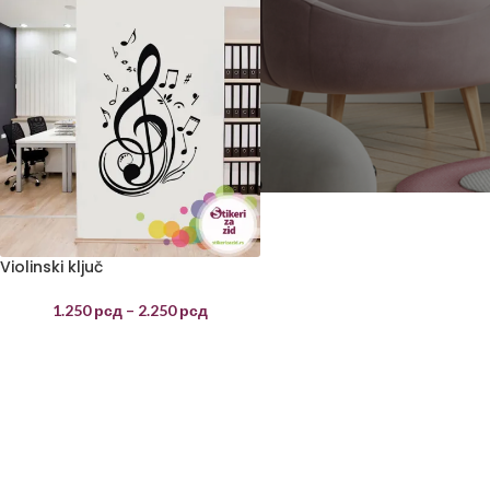
Violinski ključ
1.250
рсд
–
2.250
рсд