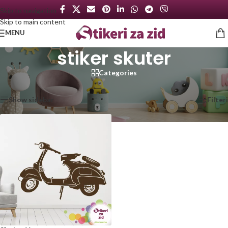
Skip to navigation
Skip to main content
MENU
stiker skuter
Categories
Početna
/
Proizvod označen „stiker skuter“
Prikazan jedan rezultat
Show sidebar
Filteri