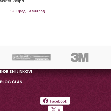
Skuter Vespa
1.450
рсд
–
3.400
рсд
KORISNI LINKOVI
BLOG ČLAN
Facebook
X