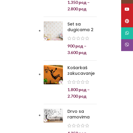
1.350
рсд
–
2.800
рсд
YouT
Pinte
Set sa
dugicama 2
What
Viber
900
рсд
–
3.600
рсд
Košarkaš
zakucavanje
1.800
рсд
–
2.700
рсд
Drvo sa
ramovima