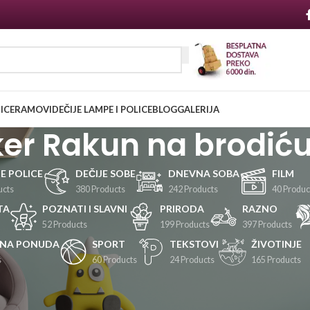
NICE
RAMOVI
DEČIJE LAMPE I POLICE
BLOG
GALERIJA
ker Rakun na brodić
JE POLICE
DEČIJE SOBE
DNEVNA SOBA
FILM
ucts
380 Products
242 Products
40 Produc
TA
POZNATI I SLAVNI
PRIRODA
RAZNO
52 Products
199 Products
397 Products
LNA PONUDA
SPORT
TEKSTOVI
ŽIVOTINJE
s
60 Products
24 Products
165 Products
Prikaži
24
36
48