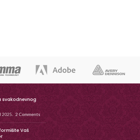
a svakodnevnog
il 2025.
2 Comments
formišite Vaš
or