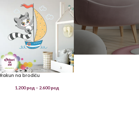
Rakun na brodiću
1.200
рсд
–
2.600
рсд