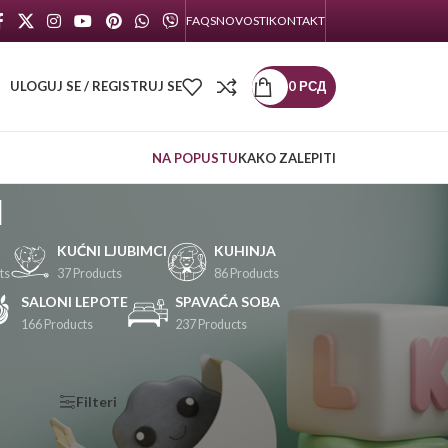
FAQS
NOVOSTI
KONTAKT
ULOGUJ SE / REGISTRUJ SE
0
РСД
NA POPUSTU
KAKO ZALEPITI
u
KUĆNI LJUBIMCI
KUHINJA
ts
37 Products
86 Products
SALONI LEPOTE
SPAVAĆA SOBA
166 Products
237 Products
KATEGORIJE
Filteri
PROIZVODA