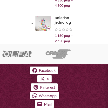
4.350
рсд
–
4.800
рсд
Balerina
jednorog
1.150
рсд
–
2.650
рсд
Facebook
X
Pinterest
WhatsApp
Mail