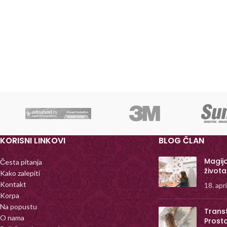
KORISNI LINKOVI
BLOG ČLAN
Magij
Česta pitanja
života
Kako zalepiti
Kontakt
18. apr
Korpa
Na popustu
Trans
O nama
Prost