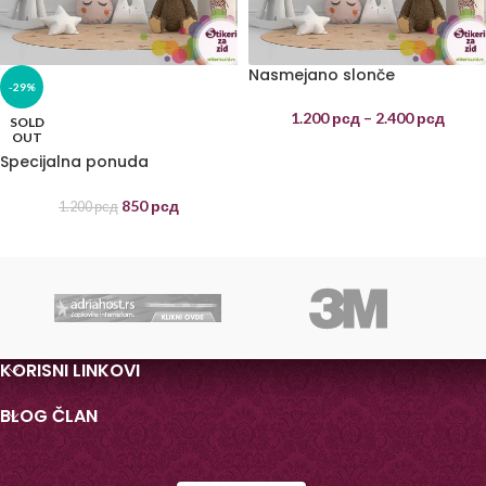
Nasmejano slonče
-29%
1.200
рсд
–
2.400
рсд
SOLD
OUT
Specijalna ponuda
Nasmejano slonče
850
рсд
1.200
рсд
KORISNI LINKOVI
BLOG ČLAN