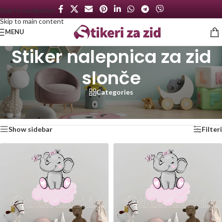
Skip to navigation
Skip to main content
MENU
Stiker nalepnica za zid
slonče
Categories
Početna
/
Proizvod označen „Stiker nalepnica za zid slonče“
Prikazano je svih 2 rezultata
Show sidebar
Filteri