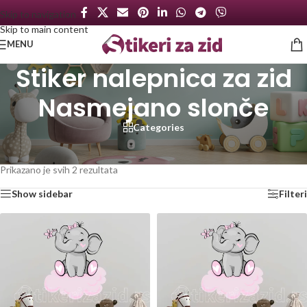
Skip to navigation
Skip to main content
MENU
Stiker nalepnica za zid
Nasmejano slonče
Categories
Početna
/
Proizvod označen „Stiker nalepnica za zid Nasmejano slonče“
Prikazano je svih 2 rezultata
Show sidebar
Filteri