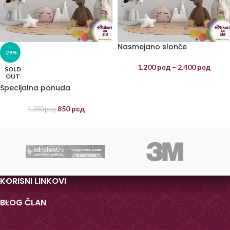
Nasmejano slonče
-29%
1.200
рсд
–
2.400
рсд
SOLD
OUT
Specijalna ponuda
Nasmejano slonče
850
рсд
1.200
рсд
KORISNI LINKOVI
BLOG ČLAN