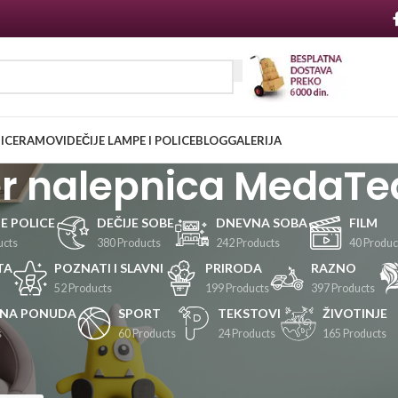
NICE
RAMOVI
DEČIJE LAMPE I POLICE
BLOG
GALERIJA
er nalepnica MedaTe
JE POLICE
DEČIJE SOBE
DNEVNA SOBA
FILM
ucts
380 Products
242 Products
40 Produc
TA
POZNATI I SLAVNI
PRIRODA
RAZNO
52 Products
199 Products
397 Products
LNA PONUDA
SPORT
TEKSTOVI
ŽIVOTINJE
s
60 Products
24 Products
165 Products
Prikaži
24
36
48