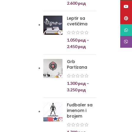
2.600
рсд
YouT
Leptir sa
Pinte
cvetićima
What
1.050
рсд
–
Viber
2.450
рсд
Grb
Partizana
1.300
рсд
–
3.250
рсд
Fudbaler sa
imenom i
brojem