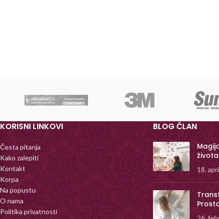
KORISNI LINKOVI
BLOG ČLAN
Magij
Česta pitanja
života
Kako zalepiti
Kontakt
18. apr
Korpa
Na popustu
Trans
O nama
Prost
Politika privatnosti
26. feb