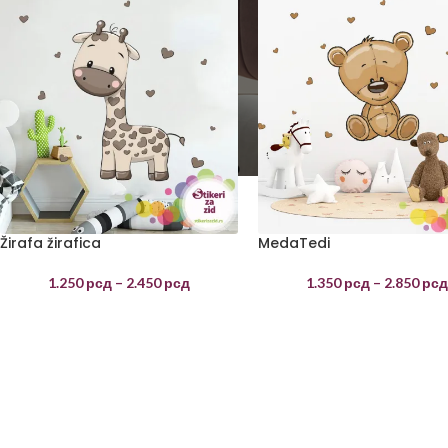
Žirafa žirafica
MedaTedi
1.250
рсд
–
2.450
рсд
1.350
рсд
–
2.850
рс