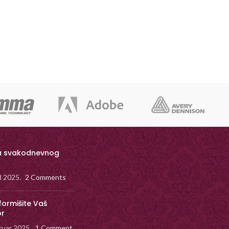
a svakodnevnog
il 2025.
2 Comments
formišite Vaš
or
ruar 2025.
1 Comment