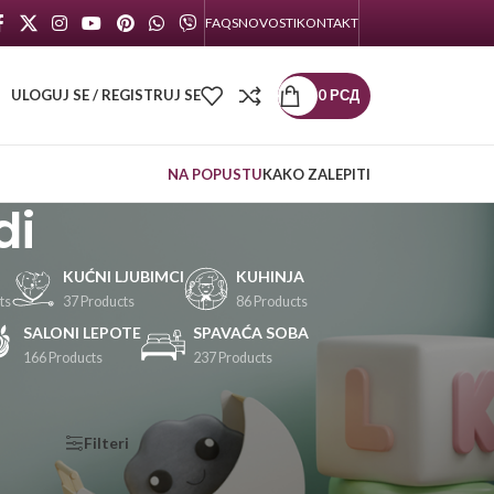
FAQS
NOVOSTI
KONTAKT
ULOGUJ SE / REGISTRUJ SE
0
РСД
NA POPUSTU
KAKO ZALEPITI
di
KUĆNI LJUBIMCI
KUHINJA
ts
37 Products
86 Products
SALONI LEPOTE
SPAVAĆA SOBA
166 Products
237 Products
KATEGORIJE
Filteri
PROIZVODA