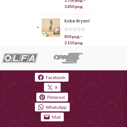
1.700
рсд
–
3.850
рсд
Kobe Bryant
850
рсд
–
2.150
рсд
Facebook
X
Pinterest
WhatsApp
Mail