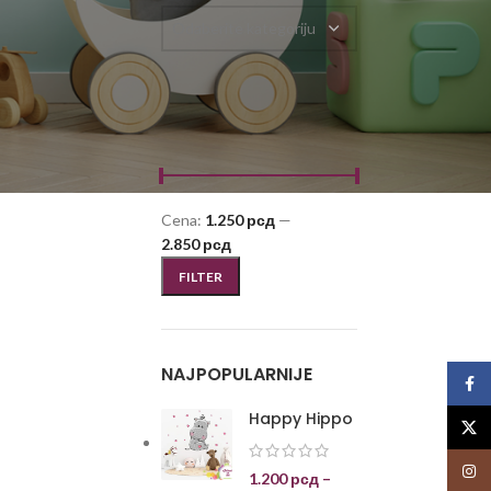
Odaberite kategoriju
FILTRIRAJ PO CENI
Cena:
1.250 рсд
—
2.850 рсд
FILTER
NAJPOPULARNIJE
Face
Happy Hippo
X
Insta
1.200
рсд
–