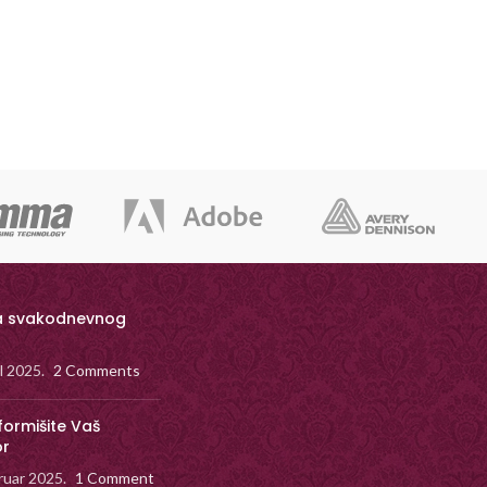
a svakodnevnog
il 2025.
2 Comments
formišite Vaš
or
ruar 2025.
1 Comment