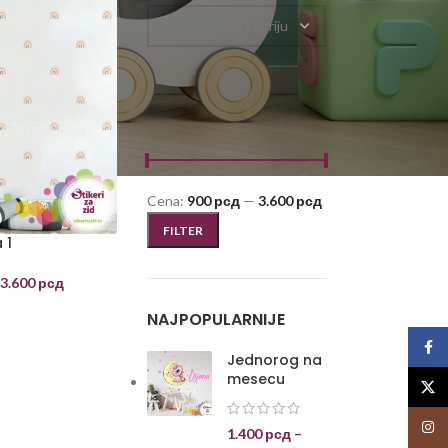
Odaberite kategoriju
FILTRIRAJ PO CENI
Cena:
900 рсд
—
3.600 рсд
FILTER
 1
3.600
рсд
NAJPOPULARNIJE
Face
Jednorog na
mesecu
X
Insta
1.400
рсд
–