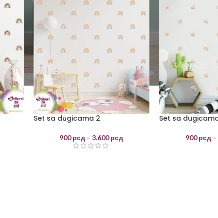
Set sa dugicama 2
Set sa dugicama
900
рсд
–
3.600
рсд
900
рсд
–