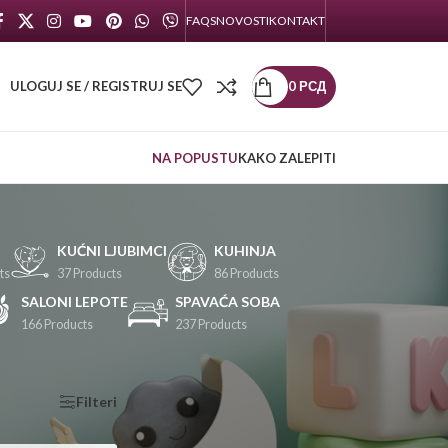
FAQS
NOVOSTI
KONTAKT
ULOGUJ SE / REGISTRUJ SE
0
РСД
NA POPUSTU
KAKO ZALEPITI
KUĆNI LJUBIMCI
KUHINJA
ts
37 Products
86 Products
SALONI LEPOTE
SPAVAĆA SOBA
166 Products
237 Products
KATEGORIJE
Filteri
PROIZVODA