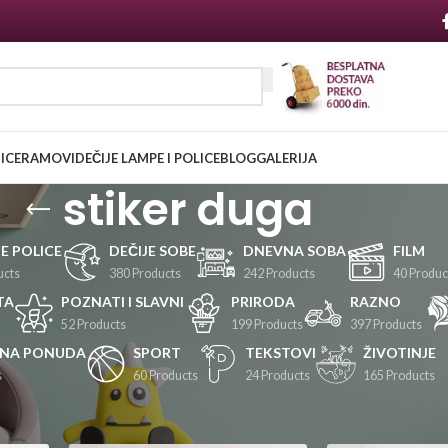
NICE
RAMOVI
DEČIJE LAMPE I POLICE
BLOG
GALERIJA
stiker duga
JE POLICE
DEČIJE SOBE
DNEVNA SOBA
FILM
ucts
380 Products
242 Products
40 Produc
TA
POZNATI I SLAVNI
PRIRODA
RAZNO
52 Products
199 Products
397 Products
LNA PONUDA
SPORT
TEKSTOVI
ŽIVOTINJE
s
60 Products
24 Products
165 Products
Prikaži
24
36
48