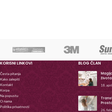
KORISNI LINKOVI
BLOG ČLAN
Magij
Česta pitanja
života
Kako zalepiti
Kontakt
18. apr
Korpa
Na popustu
Trans
O nama
Prost
Politika privatnosti
26. feb