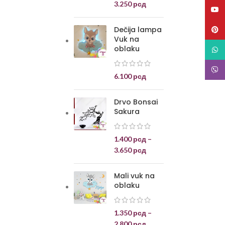
3.250
рсд
YouT
Dečija lampa
Pinte
Vuk na
oblaku
What
Viber
6.100
рсд
Drvo Bonsai
Sakura
1.400
рсд
–
3.650
рсд
Mali vuk na
oblaku
1.350
рсд
–
2.800
рсд