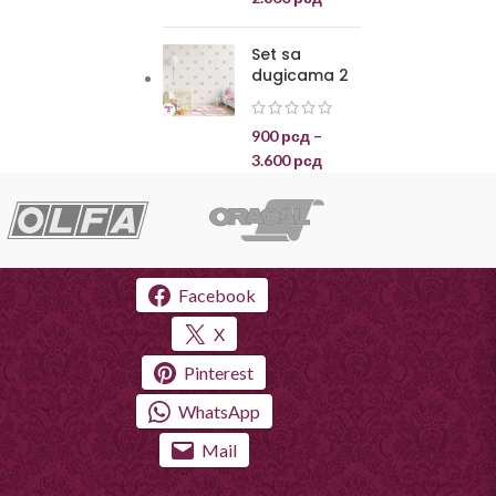
Set sa
dugicama 2
900
рсд
–
3.600
рсд
Facebook
X
Pinterest
WhatsApp
Mail