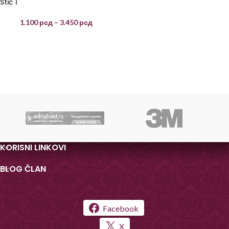
Stič 1
1.100
рсд
–
3.450
рсд
KORISNI LINKOVI
BLOG ČLAN
Facebook
X