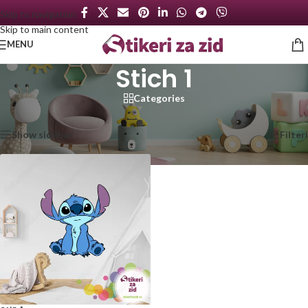
Skip to navigation
Skip to main content
MENU
Stich 1
Categories
Početna
/
Proizvod označen „Stich 1“
Prikazan jedan rezultat
Show sidebar
Filteri