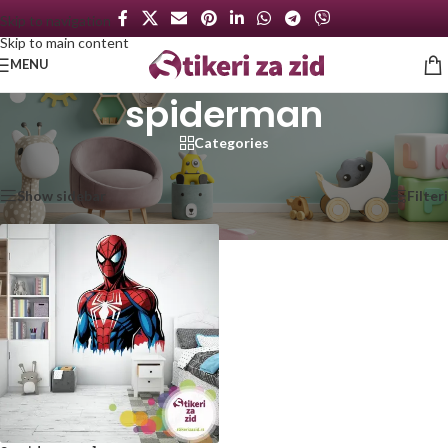
Skip to navigation
Skip to main content
MENU
spiderman
Categories
Početna
/
Proizvod označen „spiderman“
Prikazan jedan rezultat
Show sidebar
Filteri