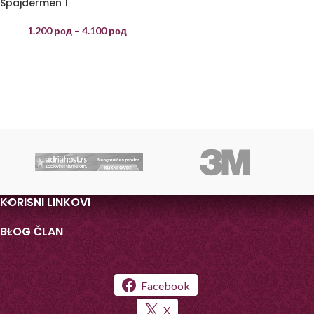
Spajdermen 1
1.200
рсд
–
4.100
рсд
KORISNI LINKOVI
BLOG ČLAN
Facebook
X