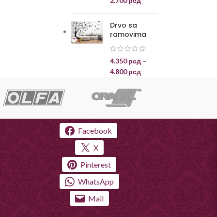
2.700
рсд
Drvo sa
ramovima
4.350
рсд
–
4.800
рсд
Facebook
X
Pinterest
WhatsApp
Mail