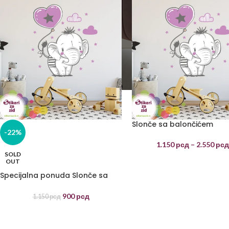
Slonče sa balončićem
-22%
1.150
рсд
–
2.550
рс
SOLD
OUT
Specijalna ponuda Slonče sa
balončićem
900
рсд
1.150
рсд