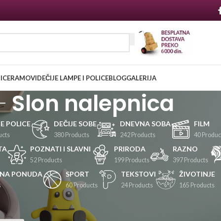
NICE
RAMOVI
DEČIJE LAMPE I POLICE
BLOG
GALERIJA
Slon nalepnica
JE POLICE
DEČIJE SOBE
DNEVNA SOBA
FILM
ucts
380 Products
242 Products
40 Produc
TA
POZNATI I SLAVNI
PRIRODA
RAZNO
52 Products
199 Products
397 Products
LNA PONUDA
SPORT
TEKSTOVI
ŽIVOTINJE
s
60 Products
24 Products
165 Products
Prikaži
24
36
48