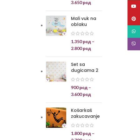
3.650
рсд
YouT
Mali vuk na
Pinte
oblaku
What
1.350
рсд
–
Viber
2.800
рсд
Set sa
dugicama 2
900
рсд
–
3.600
рсд
Košarkaš
zakucavanje
1.800
рсд
–