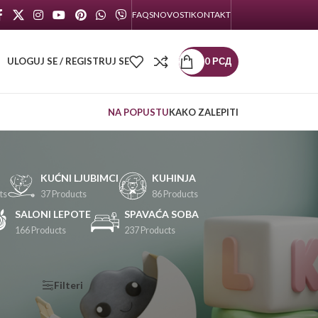
FAQS
NOVOSTI
KONTAKT
ULOGUJ SE / REGISTRUJ SE
0
РСД
NA POPUSTU
KAKO ZALEPITI
KUĆNI LJUBIMCI
KUHINJA
ts
37 Products
86 Products
SALONI LEPOTE
SPAVAĆA SOBA
166 Products
237 Products
KATEGORIJE
Filteri
PROIZVODA