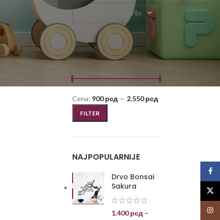
Odaberite kategoriju
FILTRIRAJ PO CENI
Cena:
900 рсд
—
2.550 рсд
FILTER
NAJPOPULARNIJE
Face
Drvo Bonsai
Sakura
X
Insta
1.400
рсд
–