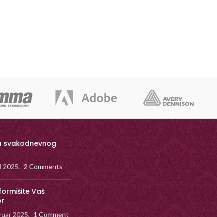
a svakodnevnog
il 2025.
2 Comments
formišite Vaš
or
ruar 2025.
1 Comment