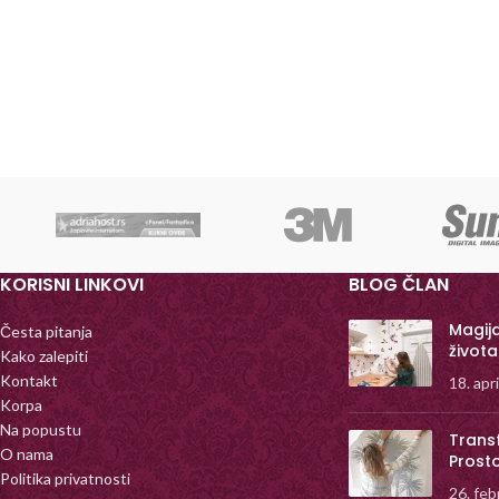
KORISNI LINKOVI
BLOG ČLAN
Magij
Česta pitanja
života
Kako zalepiti
Kontakt
18. apr
Korpa
Na popustu
Trans
O nama
Prost
Politika privatnosti
26. feb