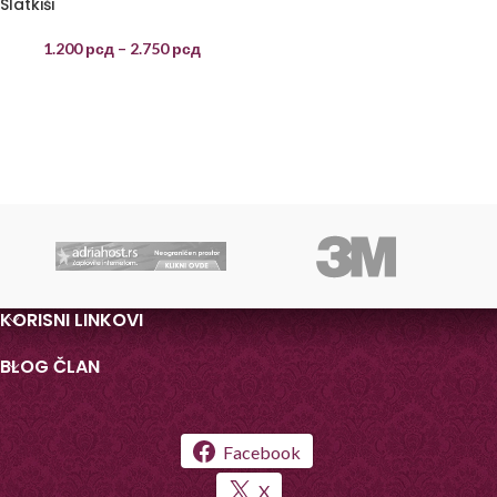
Slatkiši
1.200
рсд
–
2.750
рсд
KORISNI LINKOVI
BLOG ČLAN
Facebook
X