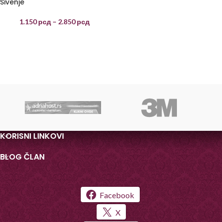
Šivenje
1.150
рсд
–
2.850
рсд
KORISNI LINKOVI
BLOG ČLAN
Facebook
X