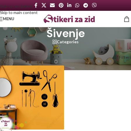
Skip to navigation
Skip to main content
MENU
Šivenje
Categories
Početna
/
Proizvod označen „Šivenje“
Prikazan jedan rezultat
Show sidebar
Filteri