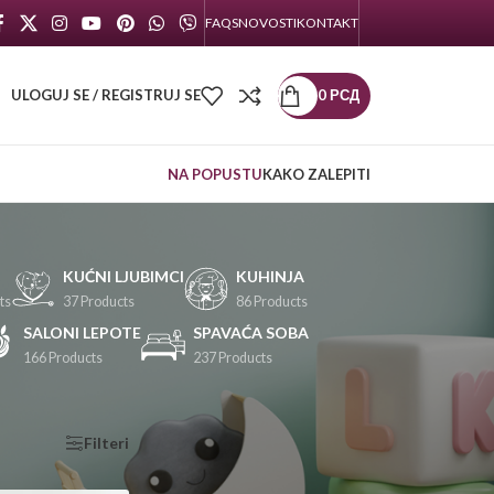
FAQS
NOVOSTI
KONTAKT
ULOGUJ SE / REGISTRUJ SE
0
РСД
NA POPUSTU
KAKO ZALEPITI
KUĆNI LJUBIMCI
KUHINJA
ts
37 Products
86 Products
SALONI LEPOTE
SPAVAĆA SOBA
166 Products
237 Products
KATEGORIJE
Filteri
PROIZVODA