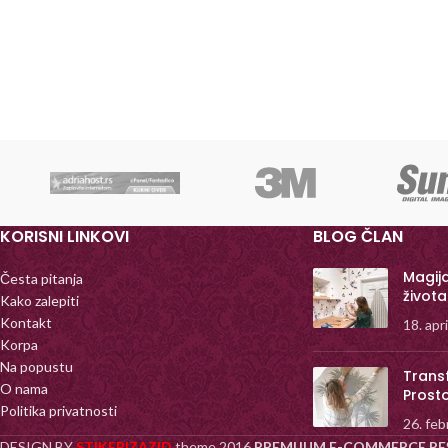
KORISNI LINKOVI
BLOG ČLAN
Magij
Česta pitanja
života
Kako zalepiti
Kontakt
18. apr
Korpa
Na popustu
Trans
O nama
Prost
Politika privatnosti
26. feb
DESIGN BY
STIKERIZAZID
theme
2016
PREMIJUM E-COMMERCE RE