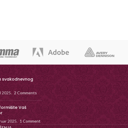
a svakodnevnog
il 2025.
2 Comments
formišite Vaš
or
ruar 2025.
1 Comment
ŠENJA.
.