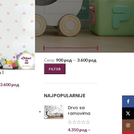
Odaberite kategoriju
FILTRIRAJ PO CENI
Cena:
900 рсд
—
3.600 рсд
FILTER
 1
3.600
рсд
NAJPOPULARNIJE
Face
Drvo sa
ramovima
X
Insta
4.350
рсд
–