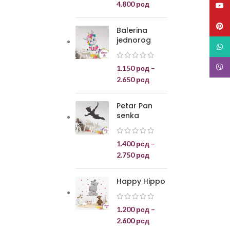
4.800
рсд
YouT
Pinte
Balerina
jednorog
What
Viber
1.150
рсд
–
2.650
рсд
Petar Pan
senka
1.400
рсд
–
2.750
рсд
Happy Hippo
1.200
рсд
–
2.600
рсд