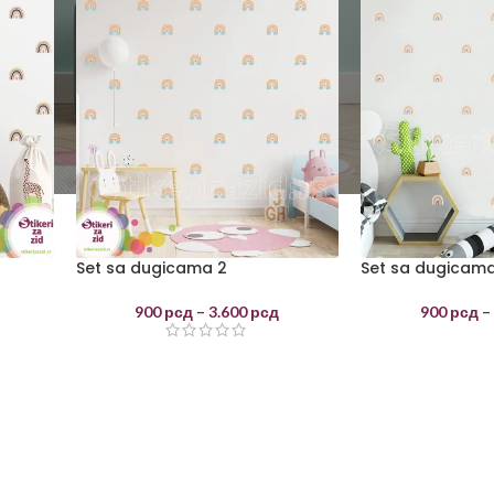
Set sa dugicama 2
Set sa dugicama
900
рсд
–
3.600
рсд
900
рсд
–