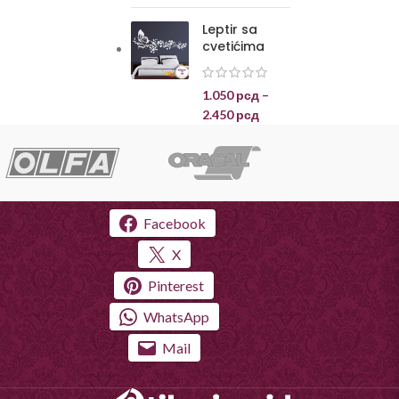
Leptir sa
cvetićima
1.050
рсд
–
2.450
рсд
Facebook
X
Pinterest
WhatsApp
Mail