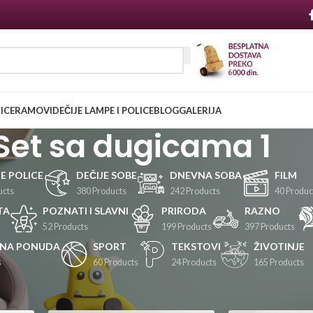
NICE
RAMOVI
DEČIJE LAMPE I POLICE
BLOG
GALERIJA
Set sa dugicama 1
JE POLICE
DEČIJE SOBE
DNEVNA SOBA
FILM
ucts
380 Products
242 Products
40 Produc
TA
POZNATI I SLAVNI
PRIRODA
RAZNO
52 Products
199 Products
397 Products
LNA PONUDA
SPORT
TEKSTOVI
ŽIVOTINJE
s
60 Products
24 Products
165 Products
Prikaži
24
36
48