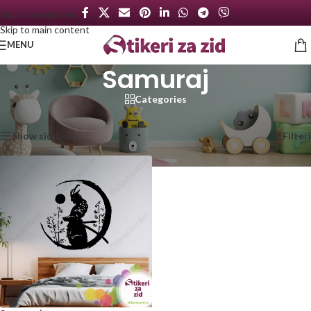
Skip to navigation
Skip to main content
MENU
Samuraj
Categories
Početna
/
Proizvod označen „Samuraj“
Prikazan jedan rezultat
Show sidebar
Filteri