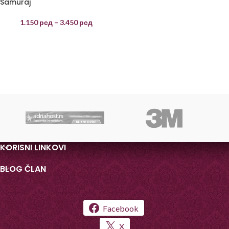
Samuraj
1.150
рсд
–
3.450
рсд
KORISNI LINKOVI
BLOG ČLAN
Facebook
X