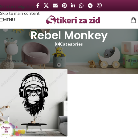
Skip to navigation
Skip to main content
MENU
Rebel Monkey
Categories
Početna
/
Proizvod označen „Rebel Monkey“
Prikazan jedan rezultat
Show sidebar
Filteri