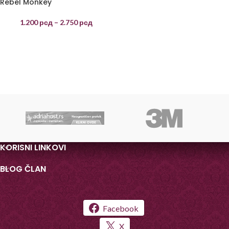
Rebel Monkey
1.200
рсд
–
2.750
рсд
KORISNI LINKOVI
BLOG ČLAN
Facebook
X