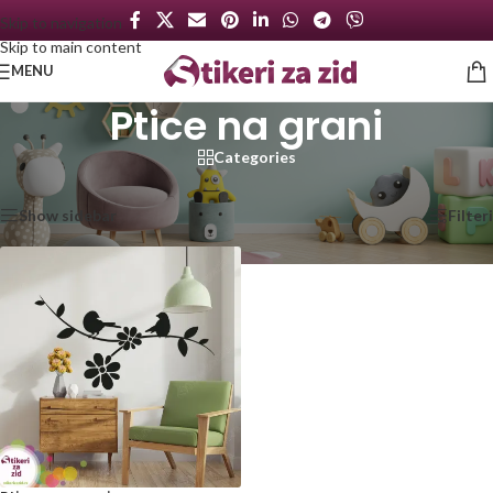
Skip to navigation
Skip to main content
MENU
Ptice na grani
Categories
Početna
/
Proizvod označen „Ptice na grani“
Prikazan jedan rezultat
Show sidebar
Filteri