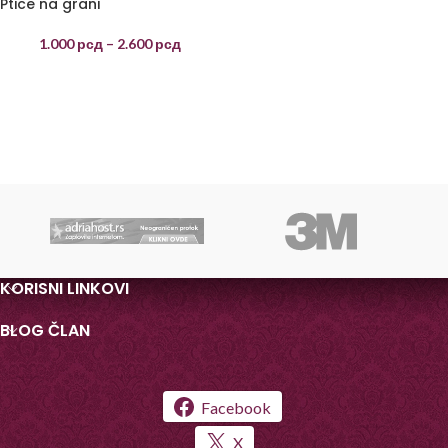
Ptice na grani
1.000
рсд
–
2.600
рсд
KORISNI LINKOVI
BLOG ČLAN
Facebook
X