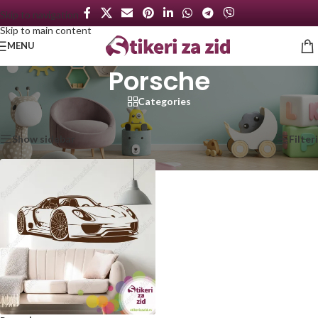
Skip to navigation
Skip to main content
MENU
Porsche
Categories
Početna
/
Proizvod označen „Porsche“
Prikazan jedan rezultat
Show sidebar
Filteri