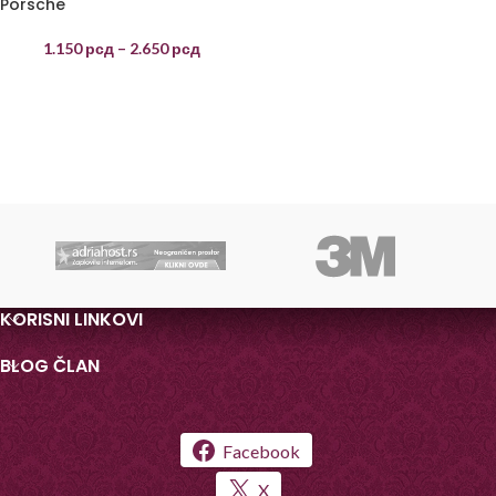
Porsche
1.150
рсд
–
2.650
рсд
KORISNI LINKOVI
BLOG ČLAN
Facebook
X