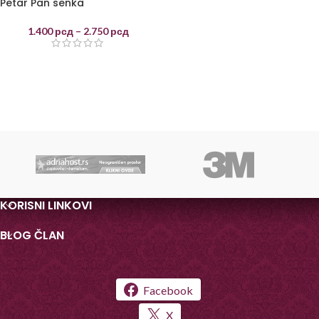
Petar Pan senka
1.400
рсд
–
2.750
рсд
KORISNI LINKOVI
BLOG ČLAN
Facebook
X