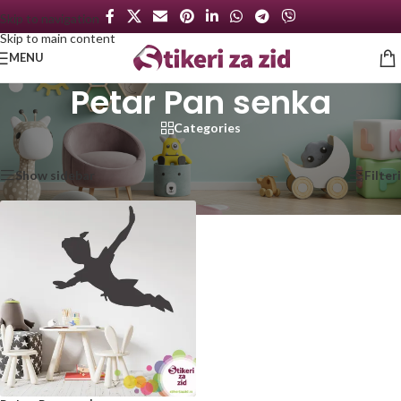
Skip to navigation
Skip to main content
MENU
Petar Pan senka
Categories
Početna
/
Proizvod označen „Petar Pan senka“
Prikazan jedan rezultat
Show sidebar
Filteri