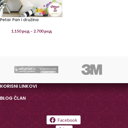
Petar Pan i družina
1.150
рсд
–
2.700
рсд
KORISNI LINKOVI
BLOG ČLAN
Facebook