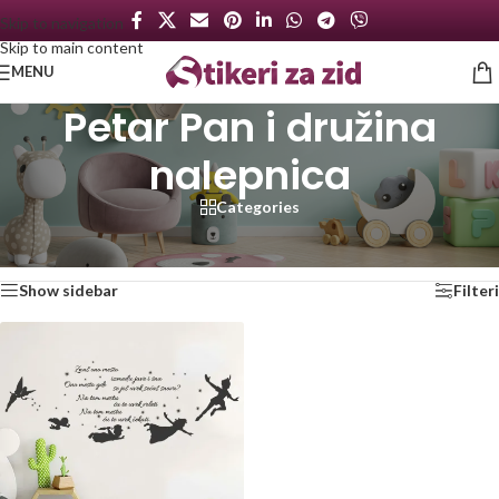
Skip to navigation
Skip to main content
MENU
Petar Pan i družina
nalepnica
Categories
Početna
/
Proizvod označen „Petar Pan i družina nalepnica“
Prikazan jedan rezultat
Show sidebar
Filteri