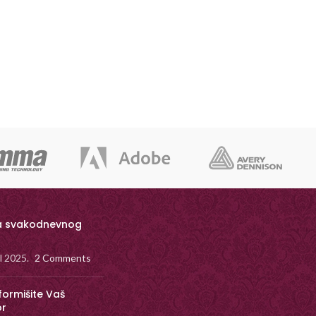
a svakodnevnog
il 2025.
2 Comments
formišite Vaš
or