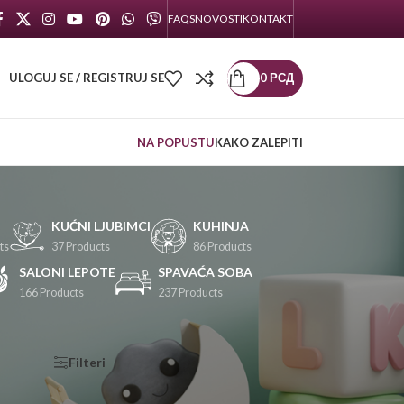
FAQS
NOVOSTI
KONTAKT
ULOGUJ SE / REGISTRUJ SE
0
РСД
NA POPUSTU
KAKO ZALEPITI
KUĆNI LJUBIMCI
KUHINJA
ts
37 Products
86 Products
SALONI LEPOTE
SPAVAĆA SOBA
166 Products
237 Products
KATEGORIJE
Filteri
PROIZVODA