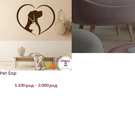
Pet Šop
1.100
рсд
–
3.000
рсд