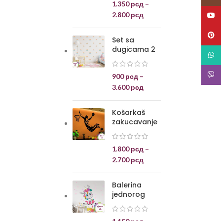
1.350
рсд
–
2.800
рсд
YouT
Pinte
Set sa
dugicama 2
What
Viber
900
рсд
–
3.600
рсд
Košarkaš
zakucavanje
1.800
рсд
–
2.700
рсд
Balerina
jednorog