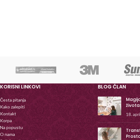
KORISNI LINKOVI
BLOG ČLAN
Magij
Česta pitanja
života
Kako zalepiti
Kontakt
18. apr
Korpa
Na popustu
Trans
O nama
Prost