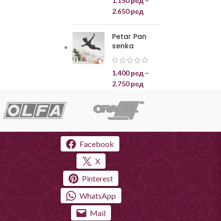
1.150
рсд
–
2.650
рсд
Petar Pan
senka
1.400
рсд
–
2.750
рсд
Facebook
X
Pinterest
WhatsApp
Mail