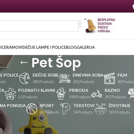
NICE
RAMOVI
DEČIJE LAMPE I POLICE
BLOG
GALERIJA
Pet Šop
JE POLICE
DEČIJE SOBE
DNEVNA SOBA
FILM
ucts
380 Products
242 Products
40 Produc
TA
POZNATI I SLAVNI
PRIRODA
RAZNO
52 Products
199 Products
397 Products
LNA PONUDA
SPORT
TEKSTOVI
ŽIVOTINJE
s
60 Products
24 Products
165 Products
Prikaži
24
36
48