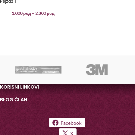
Pejzaž 1
1.000
рсд
–
2.300
рсд
KORISNI LINKOVI
BLOG ČLAN
Facebook
X