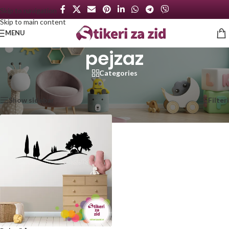
Skip to navigation
Skip to main content
MENU
pejzaz
Categories
Početna
/
Proizvod označen „pejzaz“
Prikazan jedan rezultat
Show sidebar
Filteri