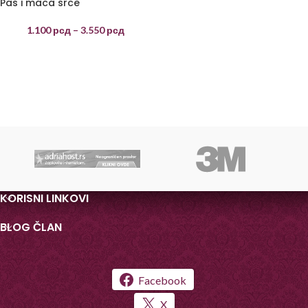
Pas i maca srce
1.100
рсд
–
3.550
рсд
KORISNI LINKOVI
BLOG ČLAN
Facebook
X