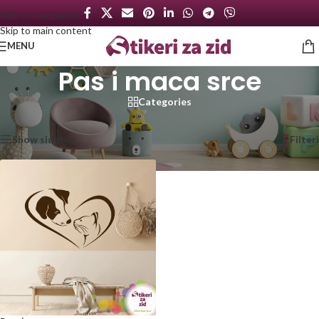
Skip to navigation
Skip to main content
MENU
Pas i maca srce
Categories
Početna
/
Proizvod označen „Pas i maca srce“
Prikazan jedan rezultat
Show sidebar
Filteri