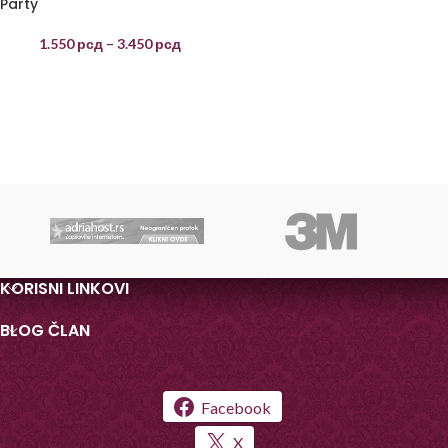
Party
1.550
рсд
–
3.450
рсд
KORISNI LINKOVI
BLOG ČLAN
Facebook
X