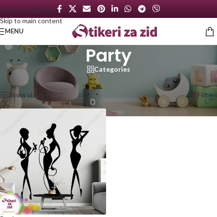
Skip to navigation
Skip to main content
MENU
Party
Categories
Početna
/
Proizvod označen „Party“
Prikazan jedan rezultat
Show sidebar
Filteri