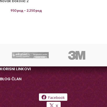
Novak Đoković 2
950
рсд
–
2.250
рсд
KORISNI LINKOVI
BLOG ČLAN
Facebook
X