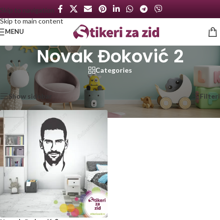
Skip to navigation
Skip to main content
MENU
Novak Đoković 2
Categories
Početna
/
Proizvod označen „Novak Đoković 2“
Prikazan jedan rezultat
Show sidebar
Filteri