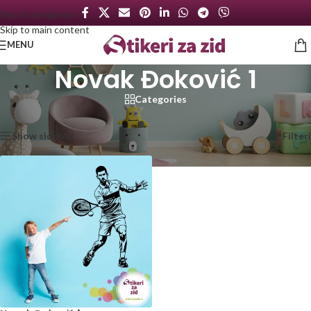
Skip to navigation
Skip to main content
MENU
Novak Đoković 1
Categories
Početna
/
Proizvod označen „Novak Đoković 1“
Prikazan jedan rezultat
Show sidebar
Filteri