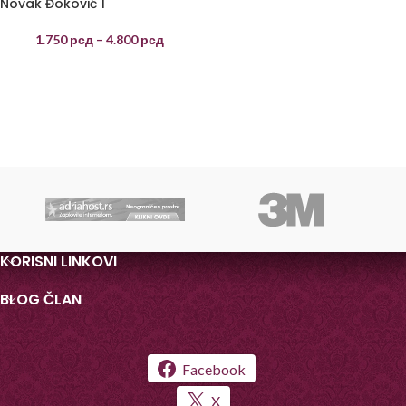
Novak Đoković 1
1.750
рсд
–
4.800
рсд
KORISNI LINKOVI
BLOG ČLAN
Facebook
X