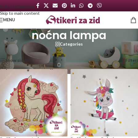
Skip to navigation
Skip to main content
MENU
noćna lampa
Categories
Početna
/
Proizvod označen „noćna lampa“
Prikazano je svih 8 rezultata
Show sidebar
Filteri