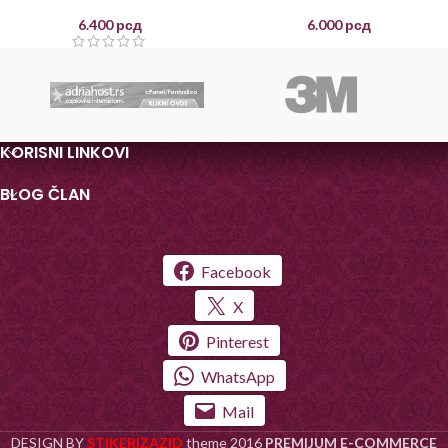
mesecu
mesecu
6.400
рсд
6.000
рсд
KORISNI LINKOVI
BLOG ČLAN
Facebook
X
Pinterest
WhatsApp
Mail
DESIGN BY
STIKERIZAZID
theme
2016
PREMIJUM E-COMMERCE