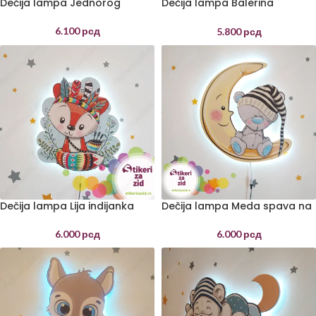
Dečija lampa Jednorog
Dečija lampa Balerina
jednorog
6.100
рсд
5.800
рсд
Dečija lampa Lija indijanka
Dečija lampa Meda spava na
mesecu
6.000
рсд
6.000
рсд