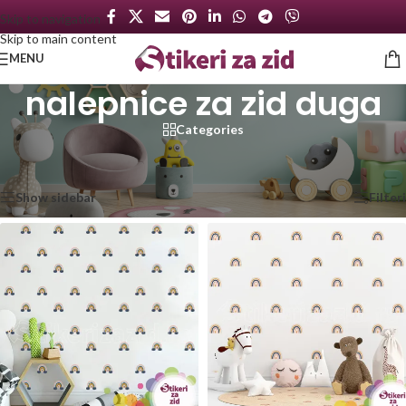
Skip to navigation
Skip to main content
MENU
nalepnice za zid duga
Categories
Početna
/
Proizvod označen „nalepnice za zid duga“
Prikazano je svih 4 rezultata
Show sidebar
Filteri