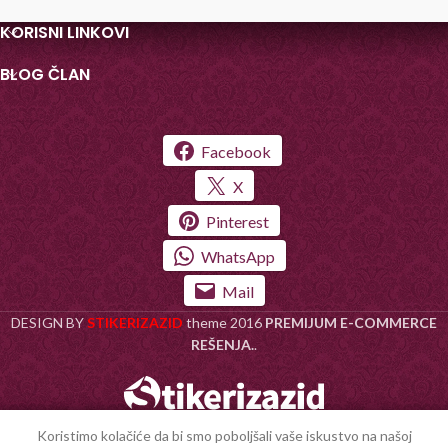
KORISNI LINKOVI
BLOG ČLAN
Facebook
X
Pinterest
WhatsApp
Mail
DESIGN BY
STIKERIZAZID
theme
2016
PREMIJUM E-COMMERCE
REŠENJA.
.
Koristimo kolačiće da bi smo poboljšali vaše iskustvo na našoj