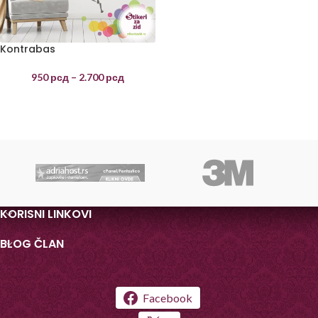
Kontrabas
950
рсд
–
2.700
рсд
KORISNI LINKOVI
BLOG ČLAN
Facebook