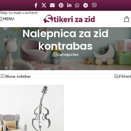
Skip to navigation
Skip to main content
MENU
Nalepnica za zid
kontrabas
Categories
Početna
/
Proizvod označen „Nalepnica za zid kontrabas“
Prikazan jedan rezultat
Show sidebar
Filteri