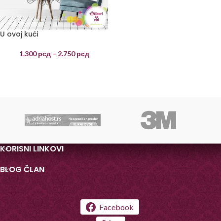
U ovoj kući
1.300
рсд
–
2.750
рсд
KORISNI LINKOVI
BLOG ČLAN
Facebook