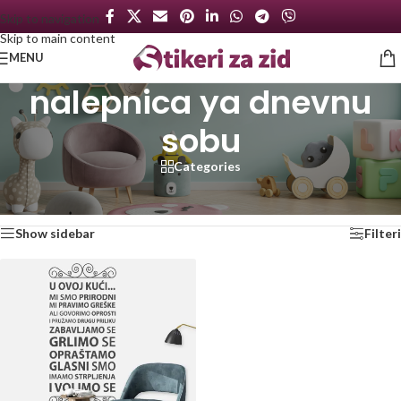
Skip to navigation
Skip to main content
MENU
nalepnica ya dnevnu
sobu
Categories
Početna
/
Proizvod označen „nalepnica ya dnevnu sobu“
Prikazan jedan rezultat
Show sidebar
Filteri