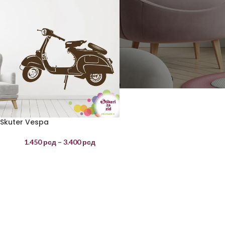
Skuter Vespa
1.450
рсд
–
3.400
рсд