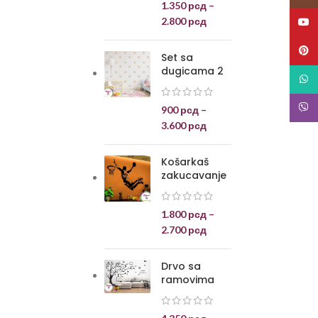
1.350
рсд
–
2.800
рсд
YouT
Pinte
Set sa
dugicama 2
What
Viber
900
рсд
–
3.600
рсд
Košarkaš
zakucavanje
1.800
рсд
–
2.700
рсд
Drvo sa
ramovima