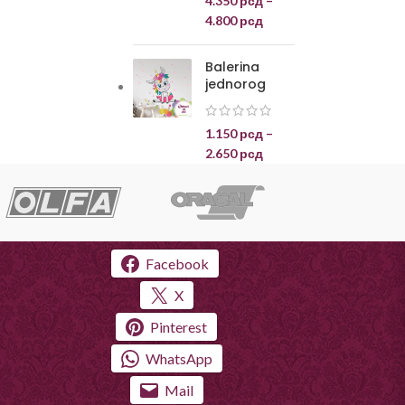
4.350
рсд
–
4.800
рсд
Balerina
jednorog
1.150
рсд
–
2.650
рсд
Facebook
X
Pinterest
WhatsApp
Mail