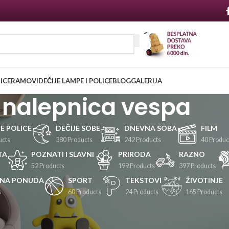
NICE
RAMOVI
DEČIJE LAMPE I POLICE
BLOG
GALERIJA
nalepnica vespa
JE POLICE
DEČIJE SOBE
DNEVNA SOBA
FILM
ucts
380 Products
242 Products
40 Produc
TA
POZNATI I SLAVNI
PRIRODA
RAZNO
52 Products
199 Products
397 Products
LNA PONUDA
SPORT
TEKSTOVI
ŽIVOTINJE
s
60 Products
24 Products
165 Products
Prikaži
24
36
48