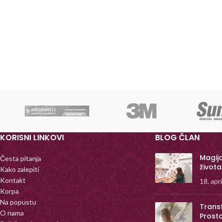
KORISNI LINKOVI
BLOG ČLAN
Magij
Česta pitanja
života
Kako zalepiti
Kontakt
18. apr
Korpa
Na popustu
Trans
O nama
Prost