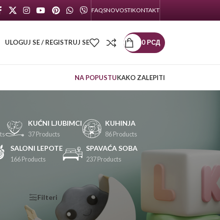
FAQS
NOVOSTI
KONTAKT
ULOGUJ SE / REGISTRUJ SE
0
РСД
NA POPUSTU
KAKO ZALEPITI
KUĆNI LJUBIMCI
KUHINJA
ts
37 Products
86 Products
SALONI LEPOTE
SPAVAĆA SOBA
166 Products
237 Products
KATEGORIJE
Filteri
PROIZVODA