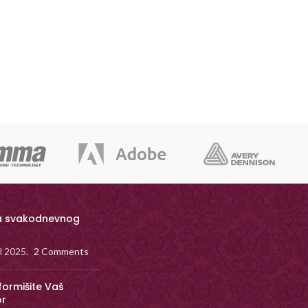
a svakodnevnog
il 2025.
2 Comments
formišite Vaš
or