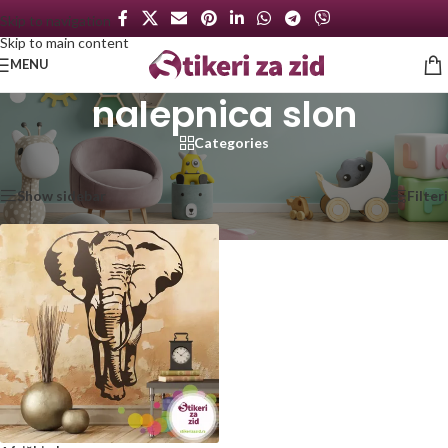
Skip to navigation
Skip to main content
MENU
nalepnica slon
Categories
Početna
/
Proizvod označen „nalepnica slon“
Prikazan jedan rezultat
Show sidebar
Filteri