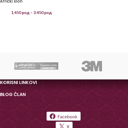
Afrički slon
1.450
рсд
–
3.450
рсд
KORISNI LINKOVI
BLOG ČLAN
Facebook
X