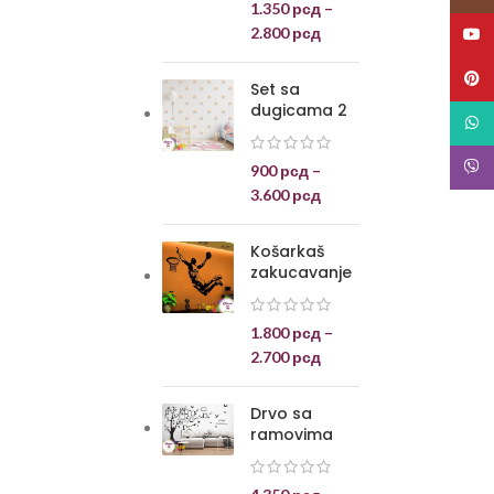
1.350
рсд
–
2.800
рсд
YouT
Pinte
Set sa
dugicama 2
What
Viber
900
рсд
–
3.600
рсд
Košarkaš
zakucavanje
1.800
рсд
–
2.700
рсд
Drvo sa
ramovima