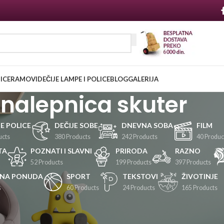
NICE
RAMOVI
DEČIJE LAMPE I POLICE
BLOG
GALERIJA
nalepnica skuter
JE POLICE
DEČIJE SOBE
DNEVNA SOBA
FILM
ucts
380 Products
242 Products
40 Produc
TA
POZNATI I SLAVNI
PRIRODA
RAZNO
52 Products
199 Products
397 Products
LNA PONUDA
SPORT
TEKSTOVI
ŽIVOTINJE
s
60 Products
24 Products
165 Products
Prikaži
24
36
48