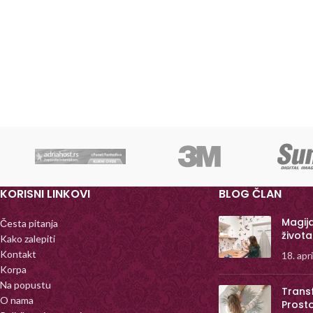
KORISNI LINKOVI
BLOG ČLAN
Magij
Česta pitanja
života
Kako zalepiti
Kontakt
18. apr
Korpa
Na popustu
Trans
O nama
Prost