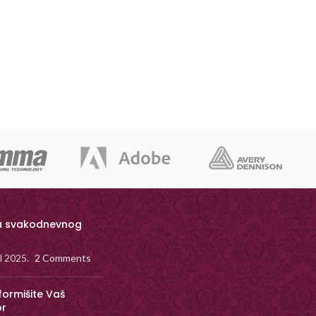
a svakodnevnog
il 2025.
2 Comments
formišite Vaš
or