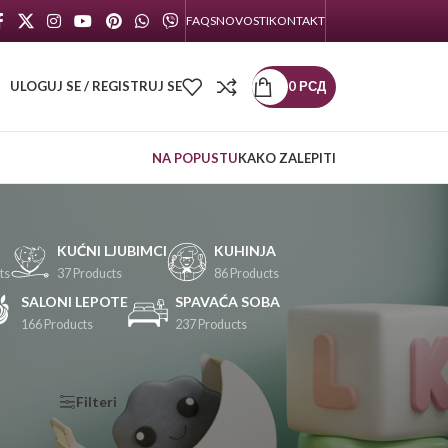
FAQS
NOVOSTI
KONTAKT
ULOGUJ SE / REGISTRUJ SE
0
РСД
NA POPUSTU
KAKO ZALEPITI
KUĆNI LJUBIMCI
KUHINJA
ts
37 Products
86 Products
SALONI LEPOTE
SPAVAĆA SOBA
166 Products
237 Products
KATEGORIJE
Filteri
PROIZVODA