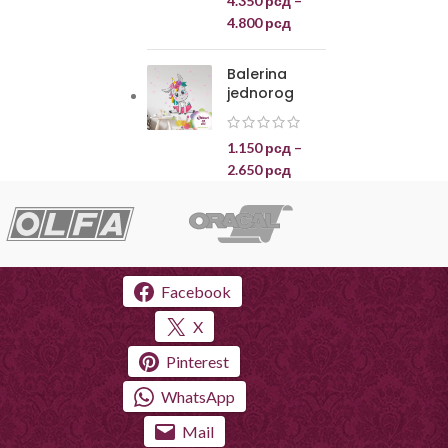
4.350
рсд
–
4.800
рсд
Balerina
jednorog
1.150
рсд
–
2.650
рсд
Facebook
X
Pinterest
WhatsApp
Mail