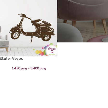
Skuter Vespa
1.450
рсд
–
3.400
рсд