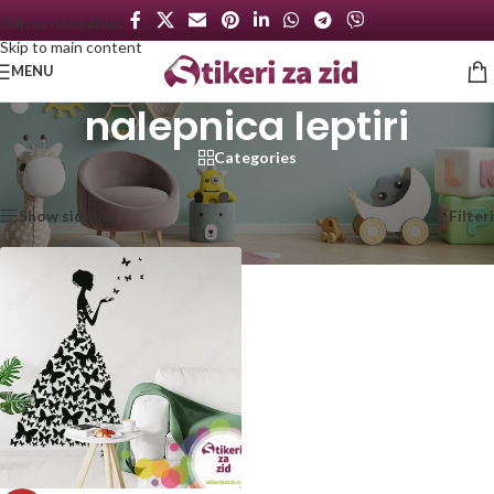
Skip to navigation
Skip to main content
MENU
nalepnica leptiri
Categories
Početna
/
Proizvod označen „nalepnica leptiri“
Prikazan jedan rezultat
Show sidebar
Filteri