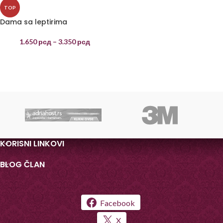
TOP
Dama sa leptirima
1.650
рсд
–
3.350
рсд
KORISNI LINKOVI
BLOG ČLAN
Facebook
X