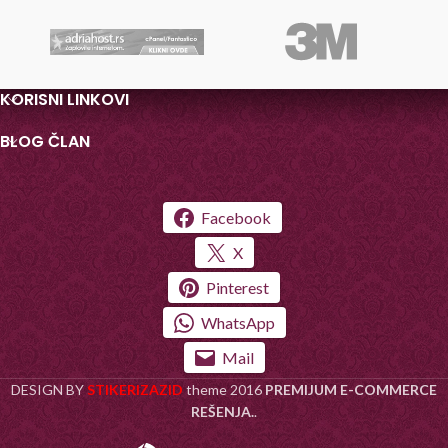
KORISNI LINKOVI
BLOG ČLAN
Facebook
X
Pinterest
WhatsApp
Mail
DESIGN BY
STIKERIZAZID
theme
2016
PREMIJUM E-COMMERCE
REŠENJA.
.