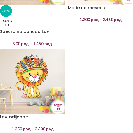
Mede na mesecu
-28%
1.200
рсд
–
2.450
рсд
SOLD
OUT
Specijalna ponuda Lav
indijanac
900
рсд
–
1.450
рсд
Lav indijanac
1.250
рсд
–
2.600
рсд