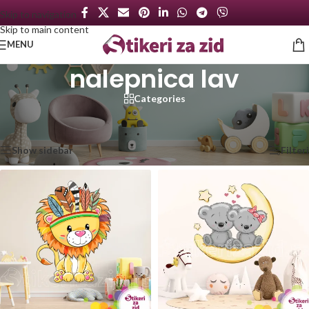
Skip to navigation
Skip to main content
MENU
nalepnica lav
Categories
Početna
/
Proizvod označen „nalepnica lav“
Prikazano je svih 3 rezultata
Show sidebar
Filteri