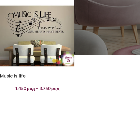
Music is life
1.450
рсд
–
3.750
рсд