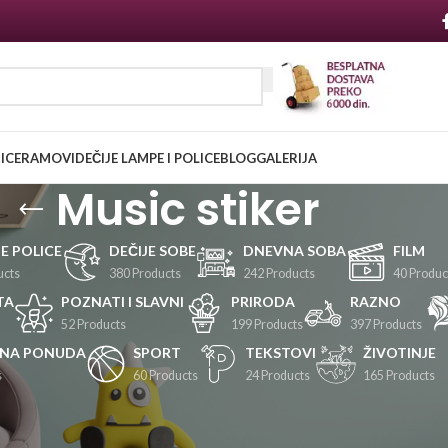
NICE
RAMOVI
DEČIJE LAMPE I POLICE
BLOG
GALERIJA
Music stiker
JE POLICE
DEČIJE SOBE
DNEVNA SOBA
FILM
ucts
380 Products
242 Products
40 Produc
TA
POZNATI I SLAVNI
PRIRODA
RAZNO
52 Products
199 Products
397 Products
LNA PONUDA
SPORT
TEKSTOVI
ŽIVOTINJE
s
60 Products
24 Products
165 Products
Prikaži
24
36
48