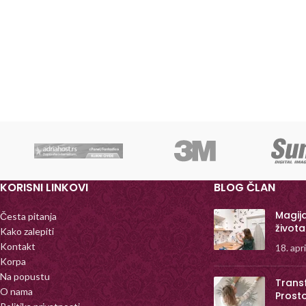
KORISNI LINKOVI
BLOG ČLAN
Magij
Česta pitanja
života
Kako zalepiti
Kontakt
18. apr
Korpa
Na popustu
Trans
O nama
Prost