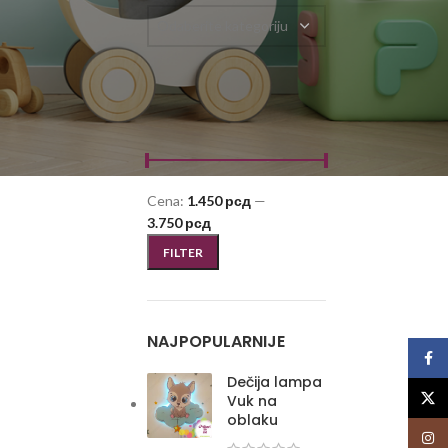
Odaberite kategoriju
FILTRIRAJ PO CENI
Cena:
1.450 рсд
—
3.750 рсд
FILTER
NAJPOPULARNIJE
Face
Dečija lampa
X
Vuk na
oblaku
Insta