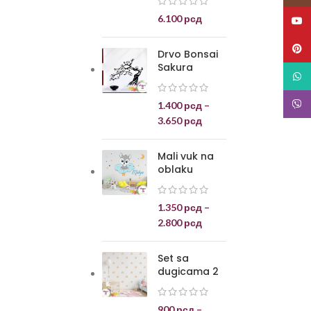
6.100
рсд
YouT
Pinte
Drvo Bonsai
Sakura
What
Viber
1.400
рсд
–
3.650
рсд
Mali vuk na
oblaku
1.350
рсд
–
2.800
рсд
Set sa
dugicama 2
900
рсд
–