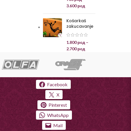
3.600
рсд
Košarkaš
zakucavanje
1.800
рсд
–
2.700
рсд
Facebook
X
Pinterest
WhatsApp
Mail