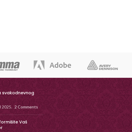
a svakodnevnog
il 2025.
2 Comments
formišite Vaš
or