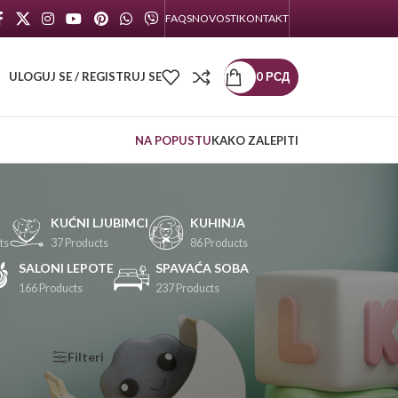
FAQS
NOVOSTI
KONTAKT
ULOGUJ SE / REGISTRUJ SE
0
РСД
NA POPUSTU
KAKO ZALEPITI
KUĆNI LJUBIMCI
KUHINJA
ts
37 Products
86 Products
SALONI LEPOTE
SPAVAĆA SOBA
166 Products
237 Products
KATEGORIJE
Filteri
PROIZVODA