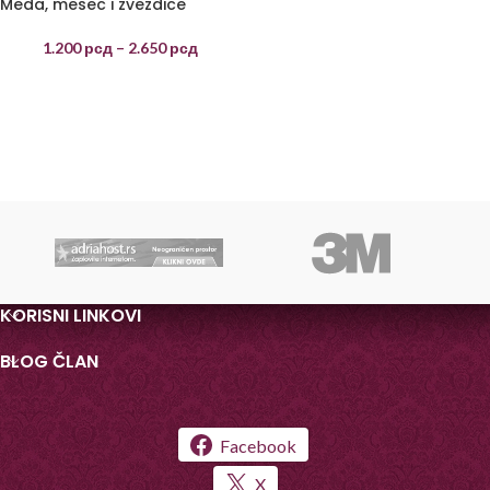
Meda, mesec i zvezdice
1.200
рсд
–
2.650
рсд
KORISNI LINKOVI
BLOG ČLAN
Facebook
X