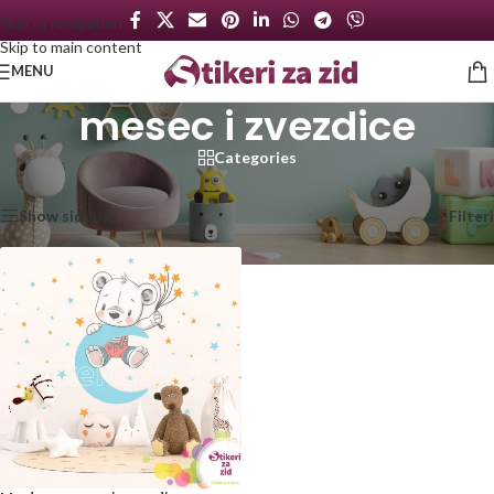
Skip to navigation
Skip to main content
MENU
mesec i zvezdice
Categories
Početna
/
Proizvod označen „mesec i zvezdice“
Prikazan jedan rezultat
Show sidebar
Filteri