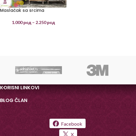
Maslačak sa srcima
1.000
рсд
–
2.250
рсд
KORISNI LINKOVI
BLOG ČLAN
Facebook
X