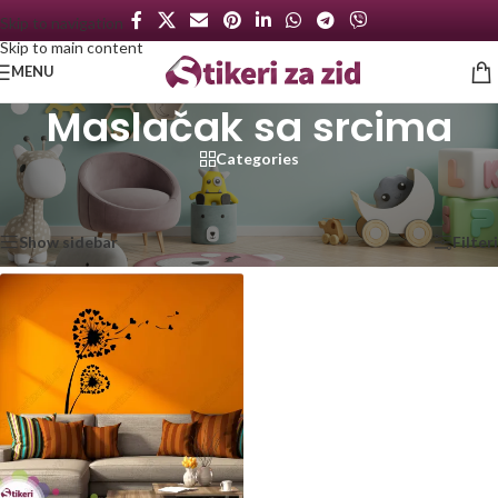
Skip to navigation
Skip to main content
MENU
Maslačak sa srcima
Categories
Početna
/
Proizvod označen „Maslačak sa srcima“
Prikazan jedan rezultat
Show sidebar
Filteri