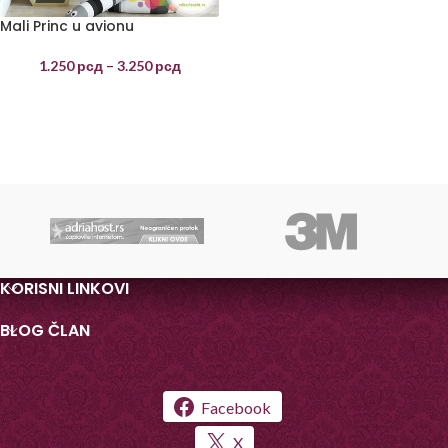
Mali Princ u avionu
1.250
рсд
–
3.250
рсд
KORISNI LINKOVI
BLOG ČLAN
Facebook
X