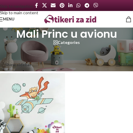
Skip to navigation
Skip to main content
MENU
Mali Princ u avionu
Categories
Početna
/
Proizvod označen „Mali Princ u avionu“
Prikazan jedan rezultat
Show sidebar
Filteri