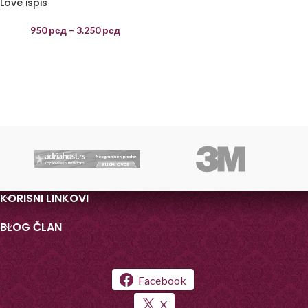
Love ispis
950
рсд
–
3.250
рсд
KORISNI LINKOVI
BLOG ČLAN
Facebook
X