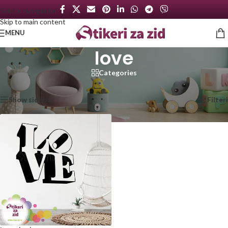
Skip to navigation
Skip to main content
MENU
love
Categories
Početna
/
Proizvod označen „love“
Prikazan jedan rezultat
Show sidebar
Filteri