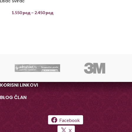
Lisac Svirač
1.550
рсд
–
2.450
рсд
KORISNI LINKOVI
BLOG ČLAN
Facebook
X