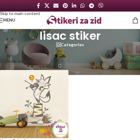
Skip to navigation
Skip to main content
MENU
lisac stiker
Categories
Početna
/
Proizvod označen „lisac stiker“
Prikazan jedan rezultat
Show sidebar
Filteri