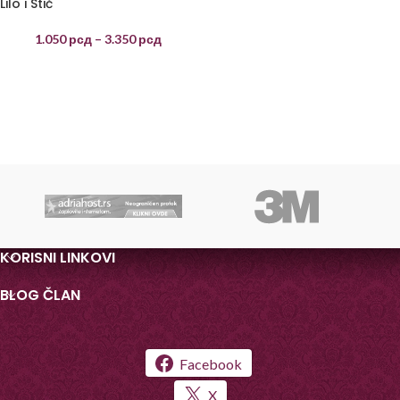
Lilo i Stič
1.050
рсд
–
3.350
рсд
KORISNI LINKOVI
BLOG ČLAN
Facebook
X