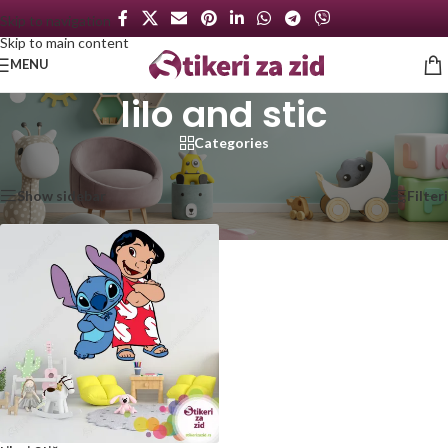
Skip to navigation
Skip to main content
MENU
lilo and stic
Categories
Početna
/
Proizvod označen „lilo and stic“
Prikazan jedan rezultat
Show sidebar
Filteri