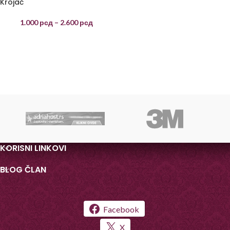
Krojač
1.000
рсд
–
2.600
рсд
KORISNI LINKOVI
BLOG ČLAN
Facebook
X