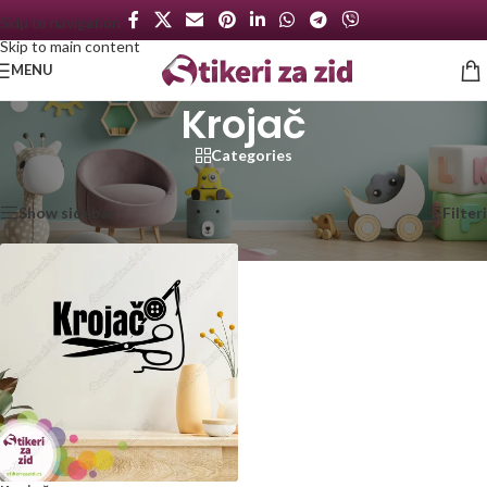
Skip to navigation
Skip to main content
MENU
Krojač
Categories
Početna
/
Proizvod označen „Krojač“
Prikazan jedan rezultat
Show sidebar
Filteri