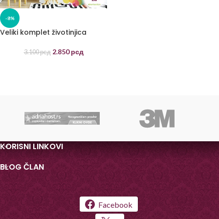
-8%
Veliki komplet životinjica
2.850
рсд
3.100
рсд
KORISNI LINKOVI
BLOG ČLAN
Facebook