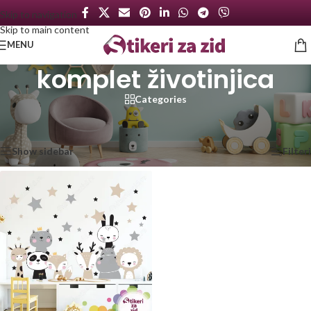
Skip to navigation
Skip to main content
MENU
komplet životinjica
Categories
Početna
/
Proizvod označen „komplet životinjica“
Prikazan jedan rezultat
Show sidebar
Filteri