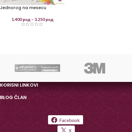
Jednorog na mesecu
1.400
рсд
–
3.250
рсд
KORISNI LINKOVI
BLOG ČLAN
Facebook
X