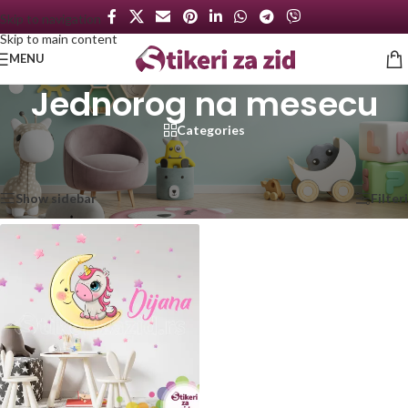
Skip to navigation
Skip to main content
MENU
Jednorog na mesecu
Categories
Početna
/
Proizvod označen „Jednorog na mesecu“
Prikazan jedan rezultat
Show sidebar
Filteri