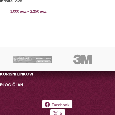
Infinite Love
1.000
рсд
–
2.250
рсд
KORISNI LINKOVI
BLOG ČLAN
Facebook
X