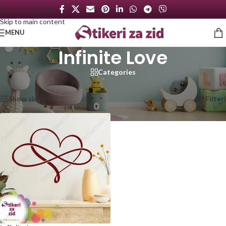
Skip to navigation
Skip to main content
MENU
Infinite Love
Categories
Početna
/
Proizvod označen „Infinite Love“
Prikazan jedan rezultat
Show sidebar
Filteri