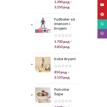
1.300
рсд
–
YouT
3.250
рсд
Pinte
Fudbaler sa
imenom i
What
brojem
Viber
1.700
рсд
–
3.850
рсд
Kobe Bryant
850
рсд
–
2.150
рсд
Patrolne
Šape