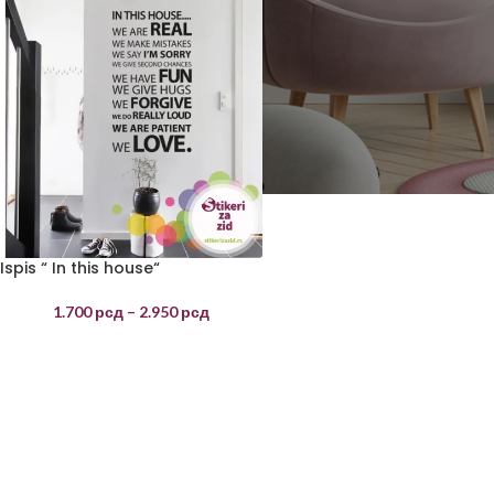
Ispis “ In this house“
1.700
рсд
–
2.950
рсд