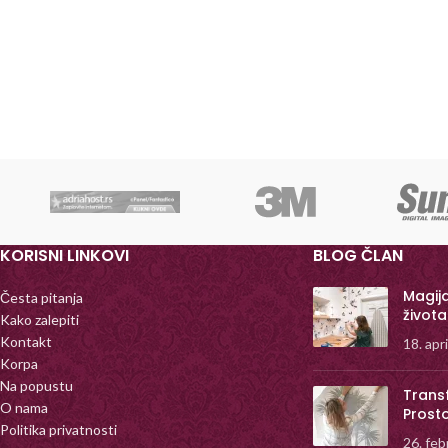
KORISNI LINKOVI
BLOG ČLAN
Magij
Česta pitanja
života
Kako zalepiti
Kontakt
18. apr
Korpa
Na popustu
Trans
O nama
Prost
Politika privatnosti
26. feb