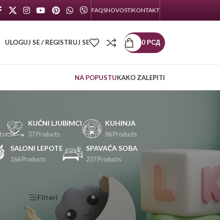
FAQS
NOVOSTI
KONTAKT
ULOGUJ SE / REGISTRUJ SE
0
РСД
NA POPUSTU
KAKO ZALEPITI
KUĆNI LJUBIMCI
KUHINJA
ts
37 Products
86 Products
SALONI LEPOTE
SPAVAĆA SOBA
166 Products
237 Products
KATEGORIJE
Filteri
PROIZVODA