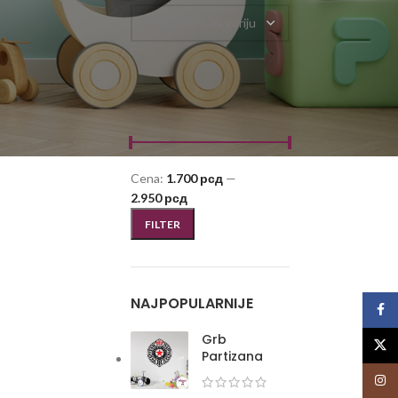
Odaberite kategoriju
FILTRIRAJ PO CENI
Cena:
1.700 рсд
—
2.950 рсд
FILTER
NAJPOPULARNIJE
Face
Grb
X
Partizana
Insta