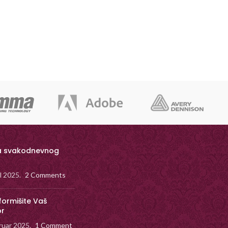
a svakodnevnog
il 2025.
2 Comments
formišite Vaš
or
ruar 2025.
1 Comment