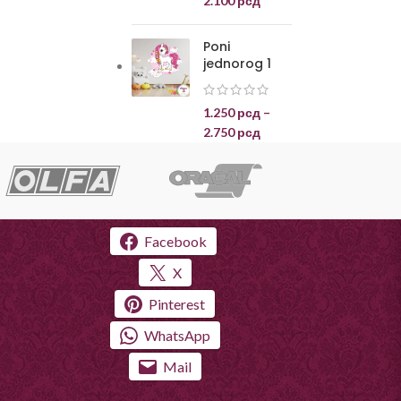
2.100
рсд
Poni
jednorog 1
1.250
рсд
–
2.750
рсд
Facebook
X
Pinterest
WhatsApp
Mail