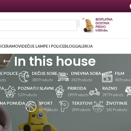
NICE
RAMOVI
DEČIJE LAMPE I POLICE
BLOG
GALERIJA
In this house
JE POLICE
DEČIJE SOBE
DNEVNA SOBA
FILM
ucts
380 Products
242 Products
40 Produc
TA
POZNATI I SLAVNI
PRIRODA
RAZNO
52 Products
199 Products
397 Products
LNA PONUDA
SPORT
TEKSTOVI
ŽIVOTINJE
s
60 Products
24 Products
165 Products
Prikaži
24
36
48